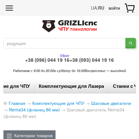
UA
|
RU
войти
Viber
+38 (096) 044 19 16
+38 (093) 044 19 16
Работаем с 9:00 до 20:00
в субботу до 16:00
Воскресенье — выходной
щие для ЧПУ
Комплектующие для Лазера
Станки с Ч
Главная
→
Комплектующие для ЧПУ
→
Шаговые двигатели
→
Nema34 (фланец 86 мм)
→
Шаговый двигатель Nema34
(фланец 86 мм)
Категории товаров