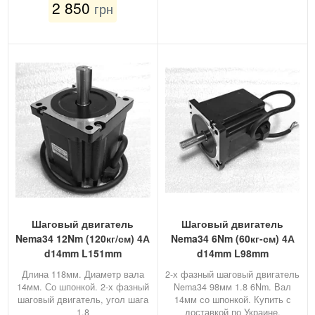
2 850
грн
Шаговый двигатель
Шаговый двигатель
Nema34 12Nm (120кг/см) 4А
Nema34 6Nm (60кг-см) 4А
d14mm L151mm
d14mm L98mm
Длина 118мм. Диаметр вала
2-х фазный шаговый двигатель
14мм. Со шпонкой. 2-х фазный
Nema34 98мм 1.8 6Nm. Вал
шаговый двигатель, угол шага
14мм со шпонкой. Купить с
1.8
доставкой по Украине.