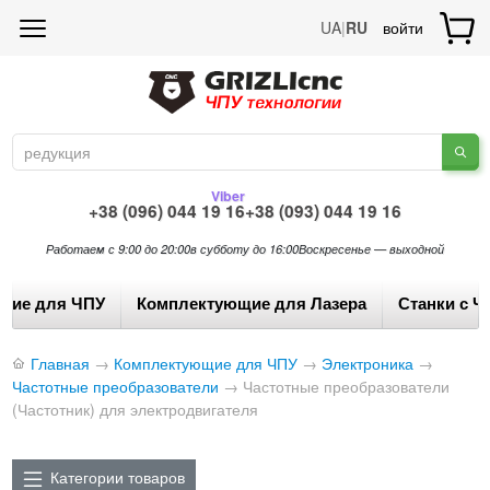
UA
|
RU
войти
Viber
+38 (096) 044 19 16
+38 (093) 044 19 16
Работаем с 9:00 до 20:00
в субботу до 16:00
Воскресенье — выходной
щие для ЧПУ
Комплектующие для Лазера
Станки с Ч
Главная
→
Комплектующие для ЧПУ
→
Электроника
→
Частотные преобразователи
→
Частотные преобразователи
(Частотник) для электродвигателя
Категории товаров