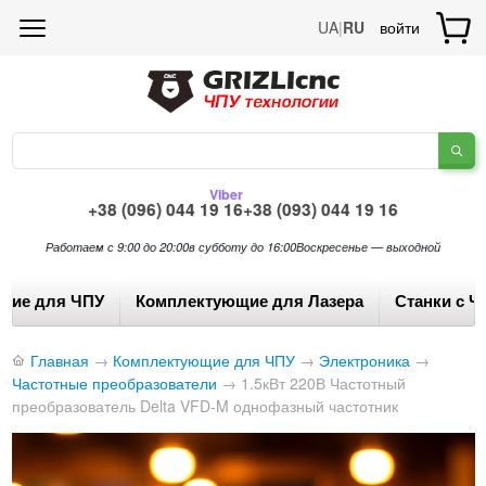
UA
|
RU
войти
Viber
+38 (096) 044 19 16
+38 (093) 044 19 16
Работаем с 9:00 до 20:00
в субботу до 16:00
Воскресенье — выходной
щие для ЧПУ
Комплектующие для Лазера
Станки с Ч
Главная
→
Комплектующие для ЧПУ
→
Электроника
→
Частотные преобразователи
→
1.5кВт 220В Частотный
преобразователь Delta VFD-M однофазный частотник