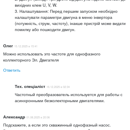
вихідних клем U, V, W.
3. Налаштування: Перед першим запуском необхідно
налаштувати параметри двигуна в меню інвертора
(потужність, струм, частоту), інакше пристрій може видати
помилку або пошкодити двигун.
Олег
15.12.2025 в 15:41
Можно использовать это частоте для однофазного
коллекторного Эл. Двигателя
Ответить
Тех. спеціаліст
16.12.2025 в 02:34
Частотный преобразователь используется для работы с
асинхронными безколекторными двигателями.
Александр
01.08.2025 в 20:06
Подскажите, а если это скважинный однофазный насос.