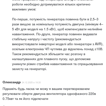
роботи необхідно дотримуватися кількох критично
важливих умов:
По-перше, потужність генератора повинна бути в 2,5–3
рази вищою за номінальну потужність двигуна (мінімум 4–
5 кВт для моделі на 1.5 кВт), щоб компенсувати нелінійне
навантаження. По-друге, генератор повинен видавати
стабільну напругу і частоту (рекомендується
використовувати інверторні моделі або генератори з AVR),
оскільки електроніка ЧП чутлива до відхилень понад ±10В.
Також рекомендується збільшити час розгону в
налаштуваннях для плавного пуску, що допоможе
уникнути різких стрибків навантаження та спрацьовування
захисту на генераторі.
Олександр
24.12.2025 в 19:20
Підкажіть будь ласка чи можу я вашим перетворювачем
регулювати оберти двигуна вентилятора однофазного 220в
0.75квт та як його підключати