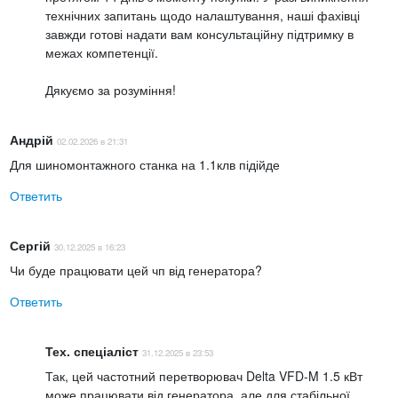
технічних запитань щодо налаштування, наші фахівці
завжди готові надати вам консультаційну підтримку в
межах компетенції.
Дякуємо за розуміння!
Андрій
02.02.2026 в 21:31
Для шиномонтажного станка на 1.1клв підійде
Ответить
Сергій
30.12.2025 в 16:23
Чи буде працювати цей чп від генератора?
Ответить
Тех. спеціаліст
31.12.2025 в 23:53
Так, цей частотний перетворювач Delta VFD-M 1.5 кВт
може працювати від генератора, але для стабільної