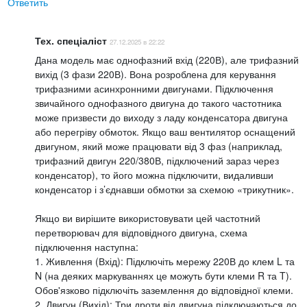
Ответить
Тех. спеціаліст
27.12.2025 в 22:22
Дана модель має однофазний вхід (220В), але трифазний
вихід (3 фази 220В). Вона розроблена для керування
трифазними асинхронними двигунами. Підключення
звичайного однофазного двигуна до такого частотника
може призвести до виходу з ладу конденсатора двигуна
або перегріву обмоток. Якщо ваш вентилятор оснащений
двигуном, який може працювати від 3 фаз (наприклад,
трифазний двигун 220/380В, підключений зараз через
конденсатор), то його можна підключити, видаливши
конденсатор і з’єднавши обмотки за схемою «трикутник».
Якщо ви вирішите використовувати цей частотний
перетворювач для відповідного двигуна, схема
підключення наступна:
1. Живлення (Вхід): Підключіть мережу 220В до клем L та
N (на деяких маркуваннях це можуть бути клеми R та T).
Обов'язково підключіть заземлення до відповідної клеми.
2. Двигун (Вихід): Три дроти від двигуна підключаються до