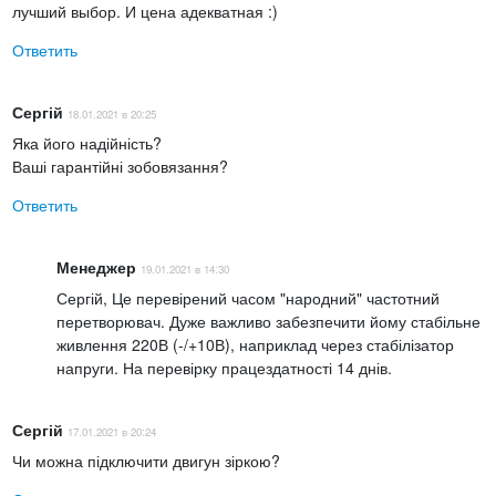
лучший выбор. И цена адекватная :)
Ответить
Сергій
18.01.2021 в 20:25
Яка його надійність?
Ваші гарантійні зобовязання?
Ответить
Менеджер
19.01.2021 в 14:30
Сергій, Це перевірений часом "народний" частотний
перетворювач. Дуже важливо забезпечити йому стабільне
живлення 220В (-/+10В), наприклад через стабілізатор
напруги. На перевірку працездатності 14 днів.
Сергій
17.01.2021 в 20:24
Чи можна підключити двигун зіркою?