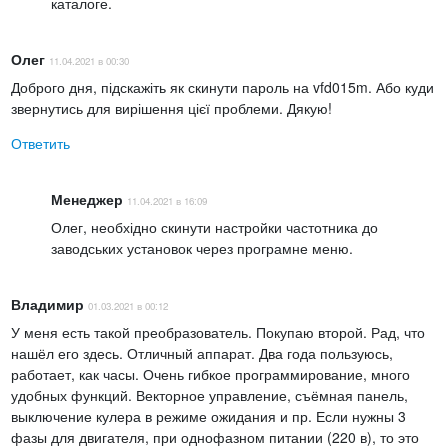
каталоге.
Олег
11.04.2021 в 00:30
Доброго дня, підскажіть як скинути пароль на vfd015m. Або куди
звернутись для вирішення цієї проблеми. Дякую!
Ответить
Менеджер
11.04.2021 в 16:09
Олег, необхідно скинути настройки частотника до
заводських установок через програмне меню.
Владимир
01.03.2021 в 00:12
У меня есть такой преобразователь. Покупаю второй. Рад, что
нашёл его здесь. Отличный аппарат. Два года пользуюсь,
работает, как часы. Очень гибкое программирование, много
удобных функций. Векторное управление, съёмная панель,
выключение кулера в режиме ожидания и пр. Если нужны 3
фазы для двигателя, при однофазном питании (220 в), то это