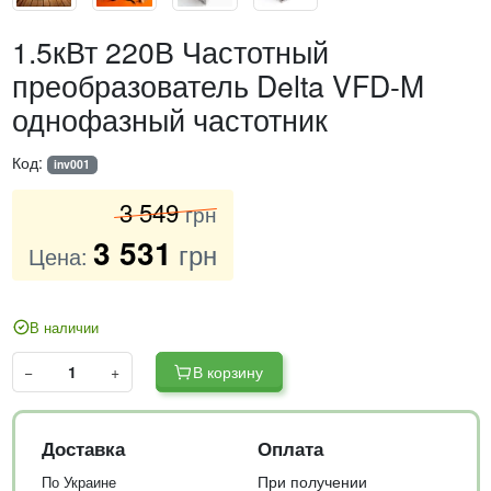
1.5кВт 220В Частотный
преобразователь Delta VFD-M
однофазный частотник
Код:
inv001
3 549
грн
3 531
грн
Цена:
В наличии
−
+
В корзину
Доставка
Оплата
При получении
По Украине