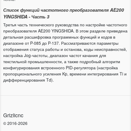
Список функций частотного преобразователя AE200
YINGSHIDA - Часть 3
Третья часть технического руководства по настройке частотного
преобразователя AE200 YINGSHIDA. В этом разделе приведена
детальная расшифровка программных функций и кодов в
диапазоне от P-085 до P-137. Рассматриваются параметры
отображения статуса работы и останова, коды неисправностей,
настройка Jog-частоты, диапазон частот качания для
текстильной промышленности, а также подробный алгоритм
конфигурирования встроенного PID-регулятора (настройка
пропорционального усиления Kp, времени интегрирования Ti и
дифференцирования Td).
Grizlicnc
© 2016-2026