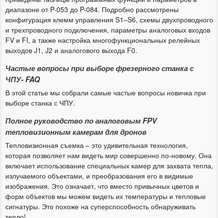
диапазоне от P-053 до P-084. Подробно рассмотрены
конфигурация клемм управления S1–S6, схемы двухпроводного
и трехпроводного подключения, параметры аналоговых входов
FV и FI, а также настройка многофункциональных релейных
выходов J1, J2 и аналогового выхода F0.
Частые вопросы при выборе фрезерного станка с
ЧПУ- FAQ
В этой статье мы собрали самые частые вопросы новичка при
выборе станка с ЧПУ.
Полное руководство по аналоговым FPV
тепловизионным камерам для дронов
Тепловизионная съемка – это удивительная технология,
которая позволяет нам видеть мир совершенно по-новому. Она
включает использование специальных камер для захвата тепла,
излучаемого объектами, и преобразования его в видимые
изображения. Это означает, что вместо привычных цветов и
форм объектов мы можем видеть их температуры и тепловые
сигнатуры. Это похоже на суперспособность обнаруживать
тепло!