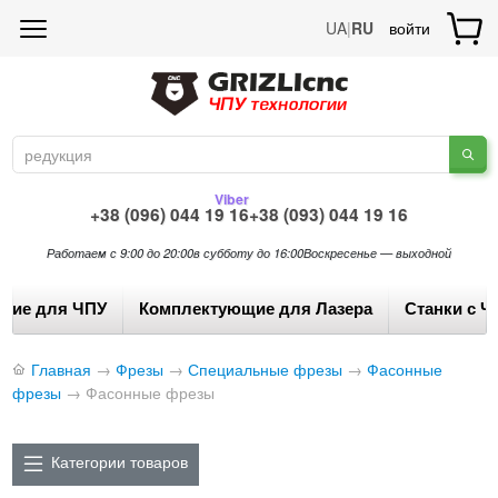
UA
|
RU
войти
Viber
+38 (096) 044 19 16
+38 (093) 044 19 16
Работаем с 9:00 до 20:00
в субботу до 16:00
Воскресенье — выходной
щие для ЧПУ
Комплектующие для Лазера
Станки с Ч
Главная
→
Фрезы
→
Специальные фрезы
→
Фасонные
фрезы
→
Фасонные фрезы
Категории товаров