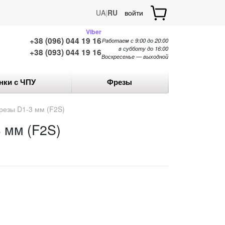
UA
|
RU
войти
Viber
+38 (096) 044 19 16
Работаем с 9:00 до 20:00
в субботу до 16:00
+38 (093) 044 19 16
Воскресенье — выходной
нки с ЧПУ
Фрезы
езы D1-3 мм (F2S)
 мм (F2S)