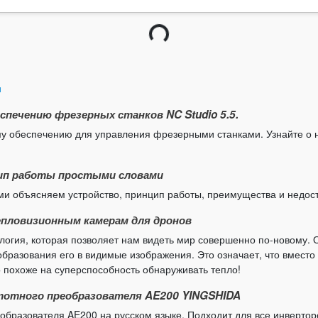
Загрузка...
и
печению фрезерных станков NC Studio 5.5.
му обеспечению для управления фрезерными станками. Узнайте о 
ип работы простыми словами
ми объясняем устройство, принцип работы, преимущества и недоста
епловизионным камерам для дронов
логия, которая позволяет нам видеть мир совершенно по-новому.
еобразования его в видимые изображения. Это означает, что вмес
о похоже на суперспособность обнаруживать тепло!
стотного преобразователя AE200 YINGSHIDA
реобразователя AE200 на русском языке. Подходит для все инверто