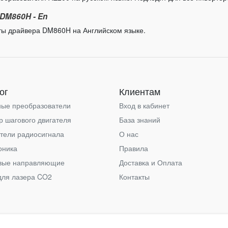
DM860H - En
оты драйвера DM860H на Английском языке.
ог
Клиентам
ные преобразователи
Вход в кабинет
р шагового двигателя
База знаний
тели радиосигнала
О нас
оника
Правила
вые направляющие
Доставка и Оплата
для лазера CO2
Контакты