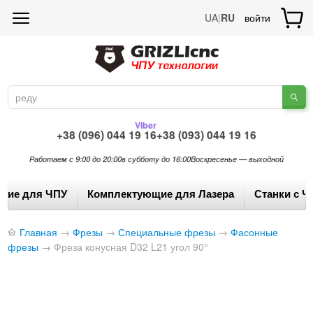
UA
|
RU
войти
Viber
+38 (096) 044 19 16
+38 (093) 044 19 16
Работаем с 9:00 до 20:00
в субботу до 16:00
Воскресенье — выходной
щие для ЧПУ
Комплектующие для Лазера
Станки с Ч
Главная
→
Фрезы
→
Специальные фрезы
→
Фасонные
фрезы
→
Фреза конусная D32 L21 угол 90°