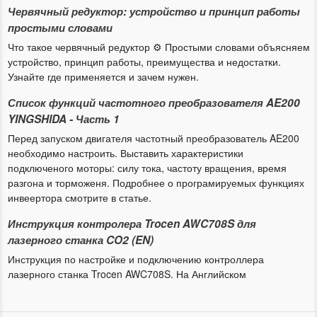
Червячный редуктор: устройство и принцип работы
простыми словами
Что такое червячный редуктор ⚙️ Простыми словами объясняем
устройство, принцип работы, преимущества и недостатки.
Узнайте где применяется и зачем нужен.
Список функций частотного преобразователя AE200
YINGSHIDA - Часть 1
Перед запуском двигателя частотный преобразователь AE200
необходимо настроить. Выставить характеристики
Offset:
значение настройки линейного смещения.
подключеного моторы: силу тока, частоту вращения, время
Устанавливается на величину
ATT
для корректного
разгона и торможеня. Подробнее о програмируемых функциях
отображения
Power.
инвеертора смотрите в статье.
Функции параметра Offset:
Инструкция контролера Trocen AWC708S для
лазерного станка CO2 (EN)
при добавлении АТТ нужно задать смещение через offset;
Инструкция по настройке и подключению контроллера
Калибровка ошибки интерфейса;
лазерного станка Trocen AWC708S. На Английском
если усилитель добавлен извне или имеется стандартный
источник сигнала, относительную погрешность можно
установить с помощью этого значения.