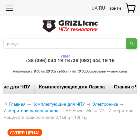
UA
|
RU
войти
Viber
+38 (096) 044 19 16
+38 (093) 044 19 16
Работаем с 9:00 до 20:00
в субботу до 16:00
Воскресенье — выходной
щие для ЧПУ
Комплектующие для Лазера
Станки с Ч
Главная
→
Комплектующие для ЧПУ
→
Электроника
→
Измерители радиосигнала
→
RF Power Meter V7 - Измеритель
мощности радиосигнала 0.1мГц - 10ГГц
СУПЕР ЦЕНА!