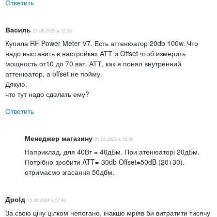
Ответить
Процесс сохранения выбранных настроек:
двойное
нажатие на среднюю кнопку.
Василь
21.08.2025 в 12:35
Купила RF Power Meter V7. Есть аттенюатор 20db 100w. Что
надо выставить в настройках АТТ и Offset чтоб измерить
мощность от10 до 70 ват. АТТ, как я понял внутренний
аттенюатор, а offset не пойму.
Дякую.
что тут надо сделать ему?
Ответить
Менеджер магазину
21.08.2025 в 12:36
Наприклад, для 40Вт = 46дБм. При атенюаторі 20дБм.
Потрібно зробити ATT=-30db Offset=50dB (20+30).
отримаємо згасання 50дбм.
Применение измерителя уровня радиосигнала:
Дроiд
15.08.2024 в 07:43
Калибровка радиочастотных приборов;
За свою ціну цілком непогано, інакше мріяв би витратити тисячу