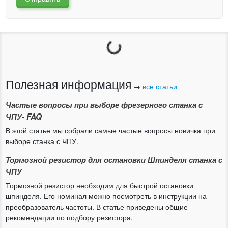
Для сигнала мощностью
1000mW
(30dBm)
устанавливается ATT=-30dB, Offset=30dB.
Для сигнала мощностью
800mW
(29dBm)
устанавливается ATT=-30dB, Offset=30dB.
Загрузка...
Для сигнала мощностью
400mW
(26dBm)
устанавливается ATT=-30dB, Offset=30dB.
Полезная информация
Для сигнала мощностью
25mW
(14dBm) устанавливается
→
все статьи
ATT=-20dB, Offset=20dB.
Частые вопросы при выборе фрезерного станка с
Для сигнала мощностью
4000mW
(36dBm), используется
ЧПУ- FAQ
вшнешнего аттенюатора на
30dB,
устанавливается
В этой статье мы собрали самые частые вопросы новичка при
ATT=-10dB, Offset=40dB. Внутренний и внешний
выборе станка с ЧПУ.
атенюатор можно использовать вместе, сложив их
значения.
Тормозной резистор для остановки Шпинделя станка с
ЧПУ
Тормозной резистор необходим для быстрой остановки
шпинделя. Его номинал можно посмотреть в инструкции на
преобразователь частоты. В статье приведены общие
рекомендации по подбору резистора.