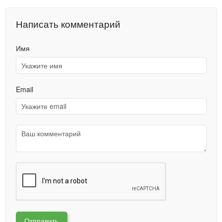
составляет менее 100 г.
Написать комментарий
Описание информации на TFT-дисплее:
Имя
Freq:
Настройка частоты. Эти данные вводятся с помощью
клавиш и используются для калибровки ошибки обнаружения на
разных частотах. Это не значение, измеряемое измерителем
мощности.
Email
Power:
единица измерения измеренной мощности, Вт.
dBm определяется как милливатт. 0dBm = 1mW; 30dBm =
1000mW;
ATT:
значение внутреннего аттенюатора измерителя мощности
с числовым управлением. Диапазон затухания: от 0 до 31,75
дБ. Это значение необходимо установить при измерении
сигналов более 0 дБм, что повышает точность измерения. При
измерении сигналов мощностью более 0dBm(1mW) это
значение необходимо установить для повышения точности
измерений.
Отправить