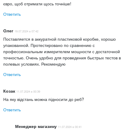
Обнаружение и обслуживание радиочастотного
євро, щоб отримати щось точніше!
оборудования;
Ответить
Измерение коэффициента стоячей волны
радиочастотной цепи (добавление моста обратной
связи);
Олег
19.07.2024 в 07:42
Измерение обратных потерь радиочастотной цепи;
Поставляется в аккуратной пластиковой коробке, хорошо
Обнаружение помех между устройствами беспроводной
упакованной. Протестировано по сравнению с
связи;
профессиональным измерителем мощности с достаточной
точностью. Очень удобно для проведения быстрых тестов в
RSSI (индикация уровня принимаемого сигнала) и
полевых условиях. Рекомендую
определение уровня мощности передачи;
Оценка производительности ступенчатого аттенюатора;
Ответить
Измерение коэффициента усиления усилителя и
затухания сети;
Козак
11.07.2024 в 00:39
Измерение прямой и отраженной мощности в
На яку відстань можна підносити до реб?
направленных ответвителях;
Ответить
Измерение мощности сигналов GSM с использованием
GMSK модуляции;
Менеджер магазину
11.07.2024 в 00:41