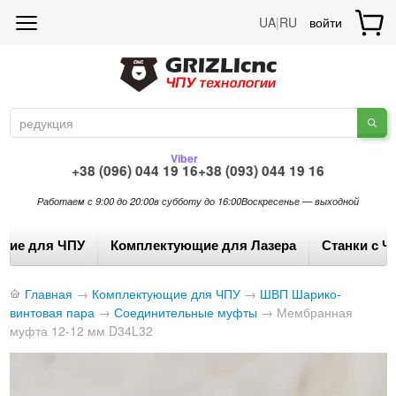
UA
|
RU
войти
Viber
+38 (096) 044 19 16
+38 (093) 044 19 16
Работаем с 9:00 до 20:00
в субботу до 16:00
Воскресенье — выходной
щие для ЧПУ
Комплектующие для Лазера
Станки с Ч
Главная
→
Комплектующие для ЧПУ
→
ШВП Шарико-
винтовая пара
→
Соединительные муфты
→
Мембранная
муфта 12-12 мм D34L32