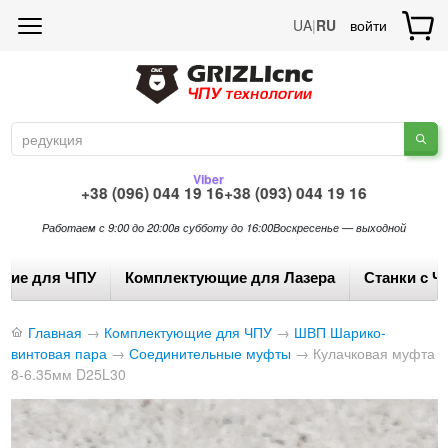
UA
|
RU
войти
Viber
+38 (096) 044 19 16
+38 (093) 044 19 16
Работаем с 9:00 до 20:00
в субботу до 16:00
Воскресенье — выходной
щие для ЧПУ
Комплектующие для Лазера
Станки с Ч
Главная
→
Комплектующие для ЧПУ
→
ШВП Шарико-
винтовая пара
→
Соединительные муфты
→
Кулачковая муфта
8-6.35мм D25L30