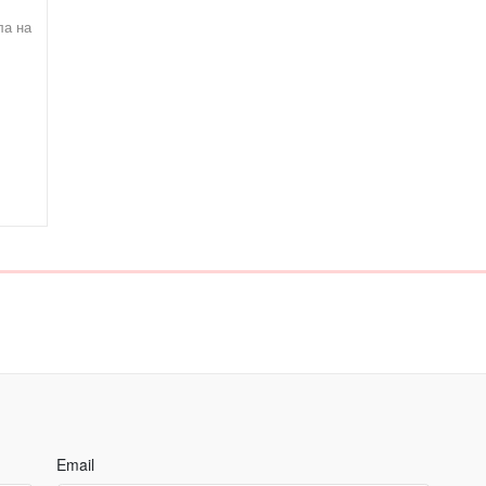
ла на
Email