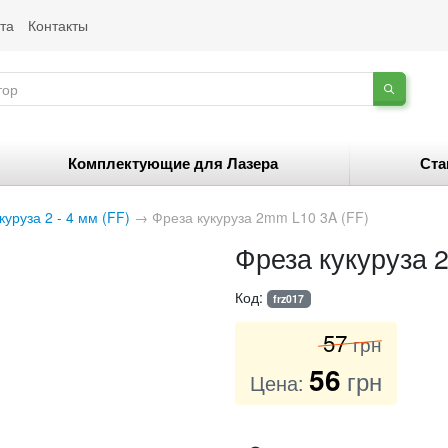
та
Контакты
Комплектующие для Лазера
Ста
куруза 2 - 4 мм (FF)
→
Фреза кукуруза 2mm L10 3A (FF)
Фреза кукуруза 
Код:
frz017
57
грн
56
грн
Цена: