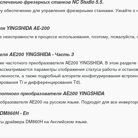
печению фрезерных станков NC Studio 5.5.
му обеспечению для управления фрезерными станками. Узнайте о 
ля YINGSHIDA AE-200
 неисправности в процессе использования, поэтому, пожалуйста, 
ля AE200 YINGSHIDA - Часть 3
ойке частотного преобразователя AE200 YINGSHIDA. В этом разде
Рассматриваются параметры отображения статуса работы и останов
ленности, а также подробный алгоритм конфигурирования встроенн
ирования Ti и дифференцирования Td).
стотного преобразователя AE200 YINGSHIDA
реобразователя AE200 на русском языке. Подходит для все инверто
DM860H - En
оты драйвера DM860H на Английском языке.