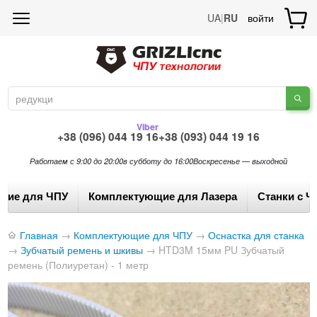
UA
|
RU
войти
Viber
+38 (096) 044 19 16
+38 (093) 044 19 16
Работаем с 9:00 до 20:00
в субботу до 16:00
Воскресенье — выходной
щие для ЧПУ
Комплектующие для Лазера
Станки с Ч
Главная
→
Комплектующие для ЧПУ
→
Оснастка для станка
→
Зубчатый ремень и шкивы
→
HTD3M 15мм PU Зубчатый
ремень (Полиуретан) - 1 метр