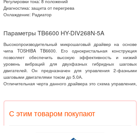
Регулировки тока: 8 положений
Диагностика: защита от перегрева
Охлаждение: Радиатор
Параметры TB6600 HY-DIV268N-5A
Высокопроизводительный микрошаговый драйвер на основе
чипа TOSHIBA TB6600. Его однокристальная конструкция
позволяет обеспечить высокую эффективность и низкий
уровень вибраций для двухфазных гибридных шаговых
двигателей. Он предназначен для управления 2-фазными
шаговыми двигателями током до 5.0А.
Отличительная черта данного драйвера это схема управления,
которая позволяет крутить шаговый двигатель с параметрами,
приближенными к сервоприводам, практически без шума и
вибрациию. С помощью этого драйвера Вы легко можете
добиться повышенного момента на высоких оборотах двигателя
С этим товаром покупают
и более высокой точности позиционирования по сравнению с
другими драйверами 2-x шаговых двигателей.
Данный драйвер широко используется в средних и больших
станках с ЧПУ, таких как фрезерные, швейные, упаковочные