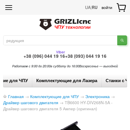
UA
|
RU
войти
Viber
+38 (096) 044 19 16
+38 (093) 044 19 16
Работаем с 9:00 до 20:00
в субботу до 16:00
Воскресенье — выходной
щие для ЧПУ
Комплектующие для Лазера
Станки с Ч
Главная
→
Комплектующие для ЧПУ
→
Электроника
→
Драйвер шагового двигателя
→
ТB6600 HY-DIV268N-5A -
Драйвер шагового двигателя 5 Ампер (оригинал)