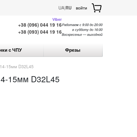
UA
|
RU
войти
Viber
+38 (096) 044 19 16
Работаем с 9:00 до 20:00
в субботу до 16:00
+38 (093) 044 19 16
Воскресенье — выходной
нки с ЧПУ
Фрезы
 14-15мм D32L45
14-15мм D32L45