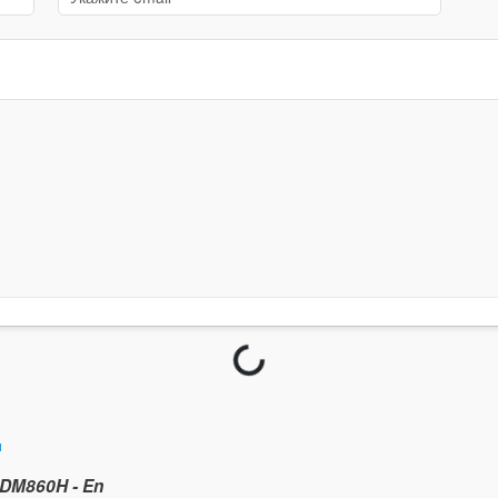
Загрузка...
и
DM860H - En