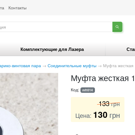
та
Контакты
Комплектующие для Лазера
Ста
рико-винтовая пара
→
Соединительные муфты
→
Муфта жесткая
Муфта жесткая 
Код:
mft014
133
грн
130
грн
Цена: