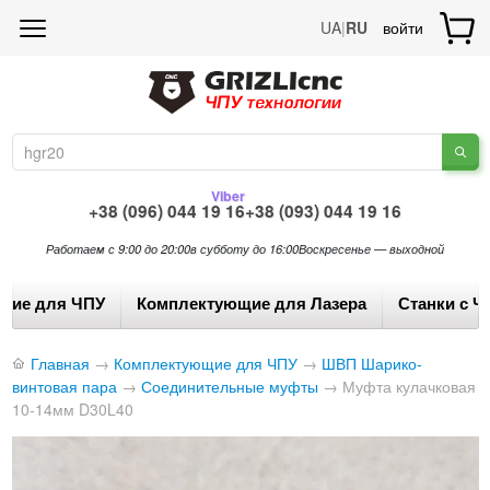
UA
|
RU
войти
Viber
+38 (096) 044 19 16
+38 (093) 044 19 16
Работаем с 9:00 до 20:00
в субботу до 16:00
Воскресенье — выходной
щие для ЧПУ
Комплектующие для Лазера
Станки с Ч
Главная
→
Комплектующие для ЧПУ
→
ШВП Шарико-
винтовая пара
→
Соединительные муфты
→
Муфта кулачковая
10-14мм D30L40