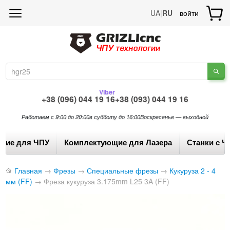
UA
|
RU
войти
Viber
+38 (096) 044 19 16
+38 (093) 044 19 16
Работаем с 9:00 до 20:00
в субботу до 16:00
Воскресенье — выходной
щие для ЧПУ
Комплектующие для Лазера
Станки с Ч
Главная
→
Фрезы
→
Специальные фрезы
→
Кукуруза 2 - 4
мм (FF)
→
Фреза кукуруза 3.175mm L25 3A (FF)