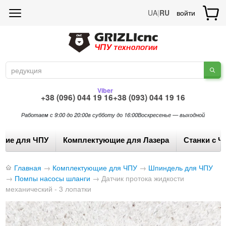
UA
|
RU
войти
Viber
+38 (096) 044 19 16
+38 (093) 044 19 16
Работаем с 9:00 до 20:00
в субботу до 16:00
Воскресенье — выходной
щие для ЧПУ
Комплектующие для Лазера
Станки с Ч
Главная
→
Комплектующие для ЧПУ
→
Шпиндель для ЧПУ
→
Помпы насосы шланги
→
Датчик протока жидкости
механический - 3 лопатки