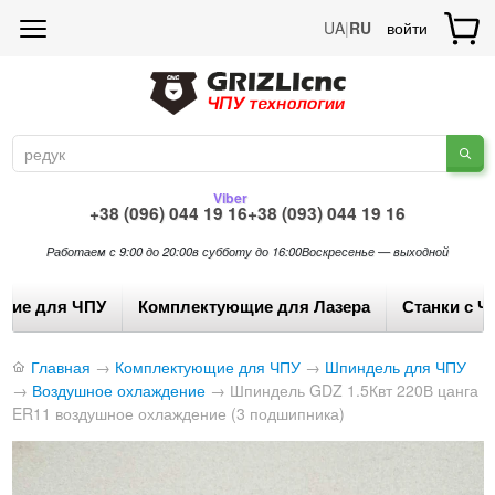
UA
|
RU
войти
Viber
+38 (096) 044 19 16
+38 (093) 044 19 16
Работаем с 9:00 до 20:00
в субботу до 16:00
Воскресенье — выходной
щие для ЧПУ
Комплектующие для Лазера
Станки с Ч
Главная
→
Комплектующие для ЧПУ
→
Шпиндель для ЧПУ
→
Воздушное охлаждение
→
Шпиндель GDZ 1.5Квт 220В цанга
ER11 воздушное охлаждение (3 подшипника)