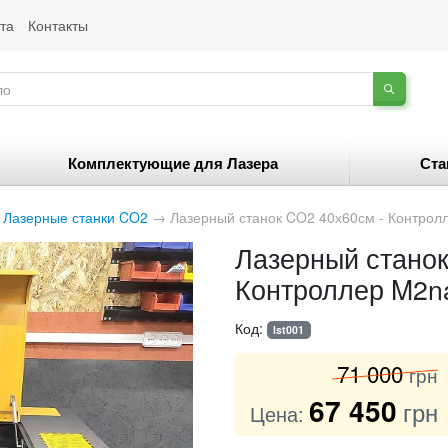
та
Контакты
Комплектующие для Лазера
Ста
→
Лазерные станки CO2
→
Лазерный станок CO2 40х60см - Контрол
Лазерный станок
Контроллер M2na
Код:
lst001
71 000
грн
67 450
грн
Цена: