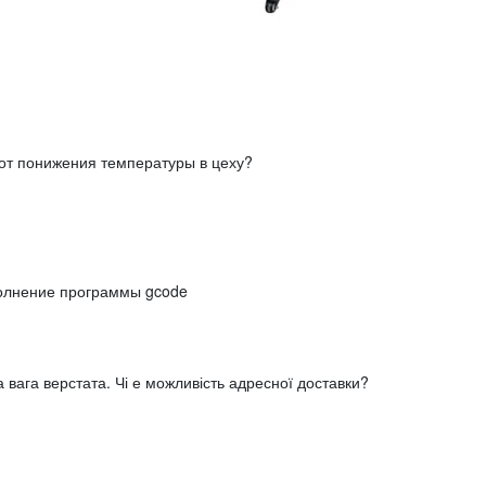
от понижения температуры в цеху?
олнение программы gcode
а вага верстата. Чі е можливість адресної доставки?