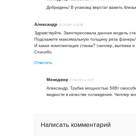
Добридень! В упаковці верстат важить близ
Александр
05.09.2021 в 03:38
Здравствуйте. Заинтересовала данная модель ста
Подскажите максимальную толщину реза фанеры\
И какая комплектация станка? (чиллер, вытяжка и т
Спасибо
Ответить
Менеджер
07.09.2021 в 15:07
Александр, Трубка мощностью 50Вт смособн
жидкости в качестве охлаждение. Чиллер м
Написать комментарий