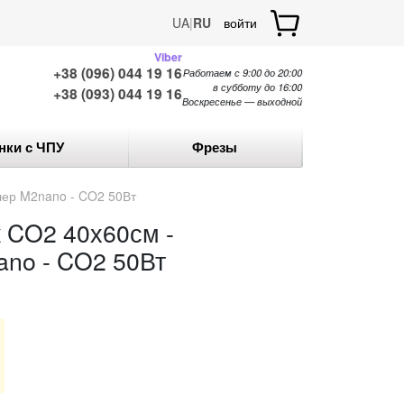
UA
|
RU
войти
Viber
+38 (096) 044 19 16
Работаем с 9:00 до 20:00
в субботу до 16:00
+38 (093) 044 19 16
Воскресенье — выходной
нки с ЧПУ
Фрезы
лер M2nano - CO2 50Вт
 CO2 40х60см -
no - CO2 50Вт