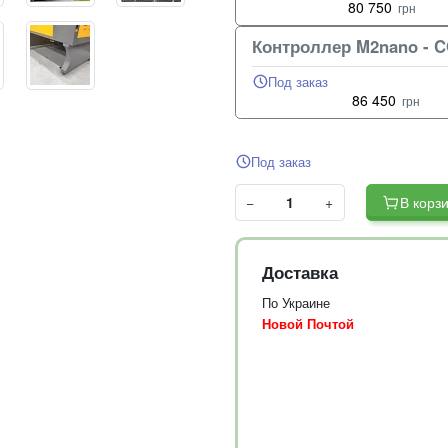
80 750
грн
Контроллер M2nano - C
Под заказ
86 450
грн
Под заказ
−
+
В корз
Доставка
По Украине
Новой Почтой