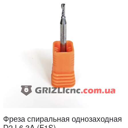
Фреза спиральная однозаходная
D2 L6 3A (F1S)