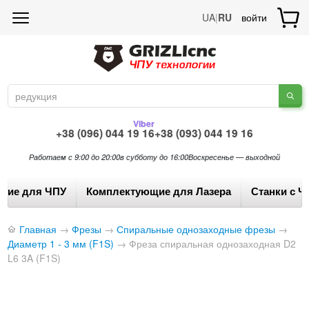
UA
|
RU
войти
Viber
+38 (096) 044 19 16
+38 (093) 044 19 16
Работаем с 9:00 до 20:00
в субботу до 16:00
Воскресенье — выходной
щие для ЧПУ
Комплектующие для Лазера
Станки с Ч
Главная
→
Фрезы
→
Спиральные однозаходные фрезы
→
Диаметр 1 - 3 мм (F1S)
→
Фреза спиральная однозаходная D2
L6 3A (F1S)