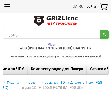
UA
|
RU
войти
Viber
+38 (096) 044 19 16
+38 (093) 044 19 16
Работаем с 9:00 до 20:00
в субботу до 16:00
Воскресенье — выходной
щие для ЧПУ
Комплектующие для Лазера
Станки с Ч
Главная
→
Фрезы
→
Фрезы для 3D
→
Диаметр 4 мм (F2S
3D)
→
Фреза для 3D D4 L20.5 R0.75 5A (F2S 3D)