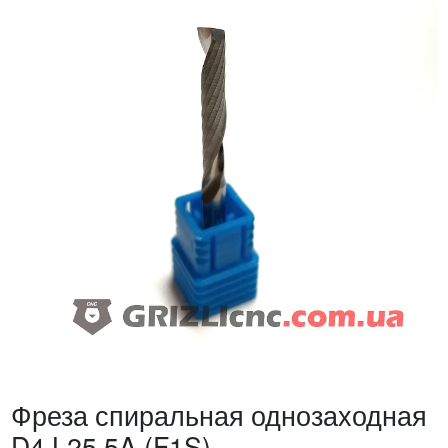
Фреза спиральная однозаходная
D4 L25 5A (F1S)