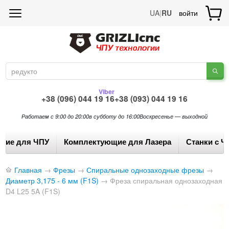
UA
|
RU
войти
Viber
+38 (096) 044 19 16
+38 (093) 044 19 16
Работаем с 9:00 до 20:00
в субботу до 16:00
Воскресенье — выходной
щие для ЧПУ
Комплектующие для Лазера
Станки с Ч
Главная
→
Фрезы
→
Спиральные однозаходные фрезы
→
Диаметр 3,175 - 6 мм (F1S)
→
Фреза спиральная однозаходная
D4 L25 5A (F1S)