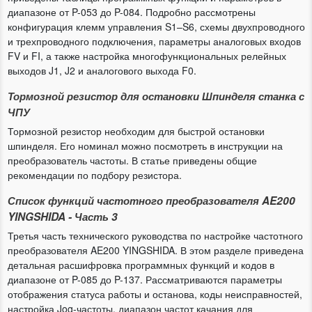
диапазоне от P-053 до P-084. Подробно рассмотрены
конфигурация клемм управления S1–S6, схемы двухпроводного
и трехпроводного подключения, параметры аналоговых входов
FV и FI, а также настройка многофункциональных релейных
выходов J1, J2 и аналогового выхода F0.
Тормозной резистор для остановки Шпинделя станка с
ЧПУ
Тормозной резистор необходим для быстрой остановки
шпинделя. Его номинал можно посмотреть в инструкции на
преобразователь частоты. В статье приведены общие
рекомендации по подбору резистора.
Список функций частотного преобразователя AE200
YINGSHIDA - Часть 3
Третья часть технического руководства по настройке частотного
преобразователя AE200 YINGSHIDA. В этом разделе приведена
детальная расшифровка программных функций и кодов в
диапазоне от P-085 до P-137. Рассматриваются параметры
отображения статуса работы и останова, коды неисправностей,
настройка Jog-частоты, диапазон частот качания для