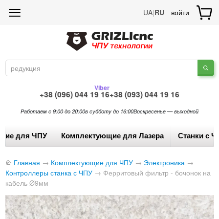
UA
|
RU
войти
Viber
+38 (096) 044 19 16
+38 (093) 044 19 16
Работаем с 9:00 до 20:00
в субботу до 16:00
Воскресенье — выходной
щие для ЧПУ
Комплектующие для Лазера
Станки с Ч
Главная
→
Комплектующие для ЧПУ
→
Электроника
→
Контроллеры станка с ЧПУ
→
Ферритовый фильтр - бочонок на
кабель Ø9мм