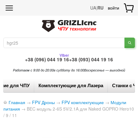
UA
|
RU
войти
Viber
+38 (096) 044 19 16
+38 (093) 044 19 16
Работаем с 9:00 до 20:00
в субботу до 16:00
Воскресенье — выходной
щие для ЧПУ
Комплектующие для Лазера
Станки с Ч
Главная
→
FPV Дроны
→
FPV комплектующие
→
Модули
питания
→
BEC модуль 2-6S 5V/2.1A для Naked GOPRO Hero10
/ 9 / 11