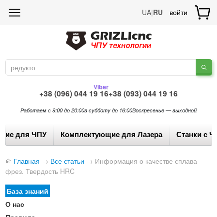
UA
|
RU
войти
Viber
+38 (096) 044 19 16
+38 (093) 044 19 16
Работаем с 9:00 до 20:00
в субботу до 16:00
Воскресенье — выходной
щие для ЧПУ
Комплектующие для Лазера
Станки с Ч
Главная
→
Все статьи
→
Информация о качестве сплава
фрез. Твердость HRC
База знаний
О нас
Правила