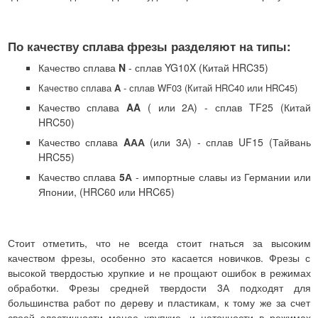
По качеству сплава фрезы разделяют на типы:
Качество сплава
N
- сплав YG10X (Китай HRC35)
Качество сплава
A
- сплав WF03 (Китай HRC40 или HRC45)
Качество сплава
AA
( или 2А) - сплав TF25 (Китай
HRC50)
Качество сплава
AАА
(или 3А) - сплав UF15 (Тайвань
HRC55)
Качество сплава
5А
- импортные славы из Германии или
Японии, (HRC60 или HRC65)
Стоит отметить, что не всегда стоит гнаться за высоким
качеством фрезы, особенно это касается новичков. Фрезы с
высокой твердостью хрупкие и не прощают ошибок в режимах
обработки. Фрезы средней твердости 3А подходят для
большинства работ по дереву и пластикам, к тому же за счет
своей эластичности менее хрупкие, и неточности в режимах